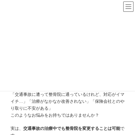
コ
ナ
ン
ビ
テ
ゲ
ン
ー
ツ
シ
交通事故で整骨院を変更したい
へ
ョ
ス
ン
方へ｜後悔しない整骨院選びの
キ
に
ッ
移
ポイント
プ
動
トップページ
交通事故で整骨院を変更したい方へ｜後悔しない整骨院選びのポイント
「交通事故に遭って整骨院に通っているけれど、対応がイマ
イチ…」「治療がなかなか改善されない」「保険会社とのや
り取りに不安がある」
このようなお悩みをお持ちではありませんか？
実は、
交通事故の治療中でも整骨院を変更することは可能
で