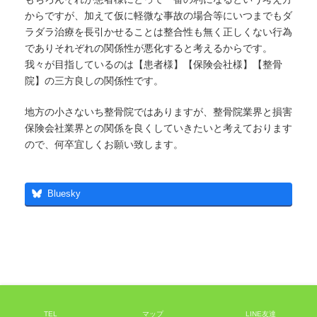
からですが、加えて仮に軽微な事故の場合等にいつまでもダ
ラダラ治療を長引かせることは整合性も無く正しくない行為
でありそれぞれの関係性が悪化すると考えるからです。
我々が目指しているのは【患者様】【保険会社様】【整骨
院】の三方良しの関係性です。
地方の小さないち整骨院ではありますが、整骨院業界と損害
保険会社業界との関係を良くしていきたいと考えております
ので、何卒宜しくお願い致します。
Bluesky
Copyright © 諫早市の交通事故治療専門整骨院｜むち打ち治療 | 整骨院えん All
Rights Reserved.
TEL
マップ
LINE友達