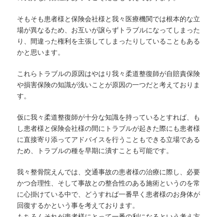
そもそも患者様と保険会社様と我々医療機関では根本的な立
場が異なるため、お互いが譲らずトラブルになってしまった
り、間違った権利を主張してしまったりしていることもある
かと思います。
これらトラブルの原因はやはり我々柔道整復師が自賠責保険
や損害保険の知識が浅いことが原因の一つだと考えておりま
す。
仮に我々柔道整復師が十分な知識を持っているとすれば、も
し患者様と保険会社様の間にトラブルが起きた際にも患者様
に直接寄り添ってアドバイスを行うこともできる立場である
ため、トラブルの種を早期に潰すことも可能です。
我々整骨院えんでは、交通事故の患者様の治療に際し、必要
かつ合理性、そして事故との整合性のある施術というのを常
に心掛けている中で、どうすれば一番早く患者様のお身体が
回復するかという事を考えております。
もちろんそれが患者様にとって一番の利になるという考え方