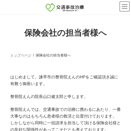
コ
ナ
ン
ビ
テ
ゲ
ン
ー
ツ
シ
へ
ョ
保険会社の担当者様へ
ス
ン
キ
に
ッ
移
プ
動
トップページ
保険会社の担当者様へ
はじめまして。諫早市の整骨院えんのHPをご確認頂き誠に
有難う御座います。
整骨院えんの院長山口健太郎と申します。
整骨院えんでは、交通事故での治療に携わるにあたり、一番
大事なのはもちろん患者様の救済と位置付けております。
しかしながら同時に一括請求を担当して頂ける保険会社様と
の良好な関係性があってこそだとも考えております。