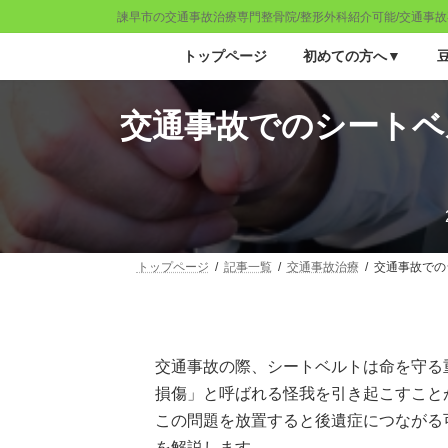
コ
ナ
諫早市の交通事故治療専門整骨院/整形外科紹介可能/交通事故
ン
ビ
テ
ゲ
トップページ
初めての方へ▼
ン
ー
ツ
シ
へ
ョ
交通事故でのシートベ
ス
ン
キ
に
ッ
移
プ
動
トップページ
記事一覧
交通事故治療
交通事故での
交通事故の際、シートベルトは命を守る
損傷」と呼ばれる怪我を引き起こすこと
この問題を放置すると後遺症につながる
を解説します。