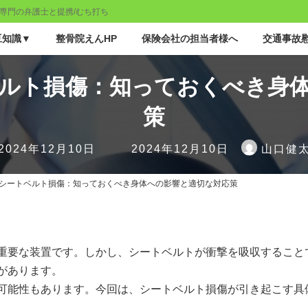
専門の弁護士と提携/むち打ち
豆知識▼
整骨院えんHP
保険会社の担当者様へ
交通事故慰
ルト損傷：知っておくべき身
策
最
2024年12月10日
2024年12月10日
山口健
終
更
シートベルト損傷：知っておくべき身体への影響と適切な対応策
新
日
時
:
重要な装置です。しかし、シートベルトが衝撃を吸収すること
があります。
可能性もあります。今回は、シートベルト損傷が引き起こす具